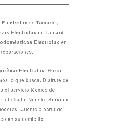
a
Electrolux
en
Tamarit
y
icos
Electrolux
en
Tamarit
.
rodomésticos
Electrolux
en
 reparaciones.
gorífico
Electrolux
,
Horno
mos lo que busca. Disfrute de
s el servicio técnico de
su bolsillo. Nuestro
Servicio
dedores. Cuente a partir de
co en su domicilio.