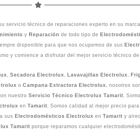
su servicio técnico de reparaciones experto en su marc
nimiento
y
Reparación
de todo tipo de
Electrodomést
iempre disponible para que nos ocupemos de sus
Elect
mo y comience a disfrutar del mejor servicio técnico de
lux
,
Secadora
Electrolux
,
Lavavajillas
Electrolux
,
Fri
ctrolux
o
Campana
Extractora
Electrolux
, nosotros so
on nuestro
Servicio Técnico Electrolux Tamarit
. Somo
ctrolux
en
Tamarit
. Somos calidad al mejor precio para 
ra sus
Electrodomésticos Electrolux
en
Tamarit
y alre
olux Tamarit
porque reparamos cualquier electrodomésti