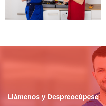
Llámenos y Despreocúpese